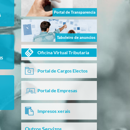
Portal de Transparencia
S
Taboleiro de anuncios
Oficina Virtual Tributaria
NS
Portal de Cargos Electos
Portal de Empresas
Impresos xerais
Outros Servizos