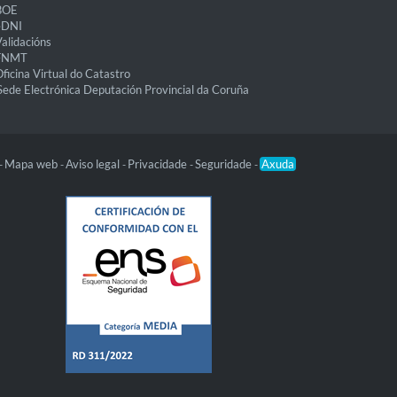
BOE
eDNI
alidacións
FNMT
ficina Virtual do Catastro
Sede Electrónica Deputación Provincial da Coruña
Mapa web
Aviso legal
Privacidade
Seguridade
Axuda
-
-
-
-
-