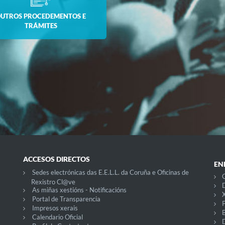
UTROS PROCEDEMENTOS E
TRÁMITES
ACCESOS DIRECTOS
EN
Sedes electrónicas das E.E.L.L. da Coruña e Oficinas de
C
Rexistro Cl@ve
D
As miñas xestións - Notificacións
X
Portal de Transparencia
P
Impresos xerais
Calendario Oficial