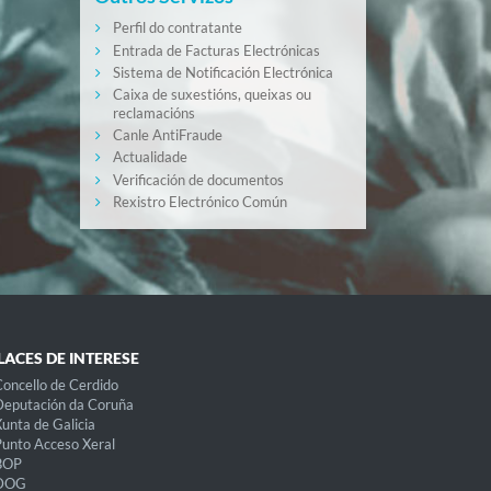
Perfil do contratante
Entrada de Facturas Electrónicas
Sistema de Notificación Electrónica
Caixa de suxestións, queixas ou
reclamacións
Canle AntiFraude
Actualidade
Verificación de documentos
Rexistro Electrónico Común
LACES DE INTERESE
oncello de Cerdido
eputación da Coruña
unta de Galicia
unto Acceso Xeral
BOP
DOG