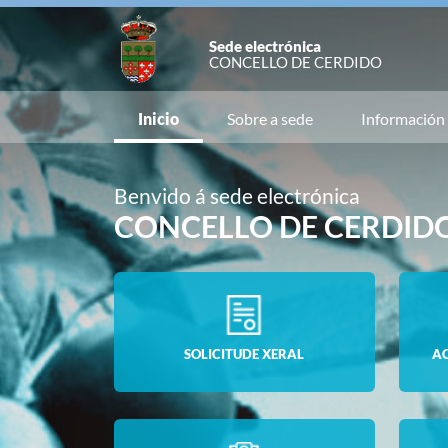
Sede electrónica
CONCELLO DE CERDIDO
Inicio
Sobre a sede
Información
Benvido á sede electrónica
CONCELLO DE CERDID
SOLICITUDE XERAL
A