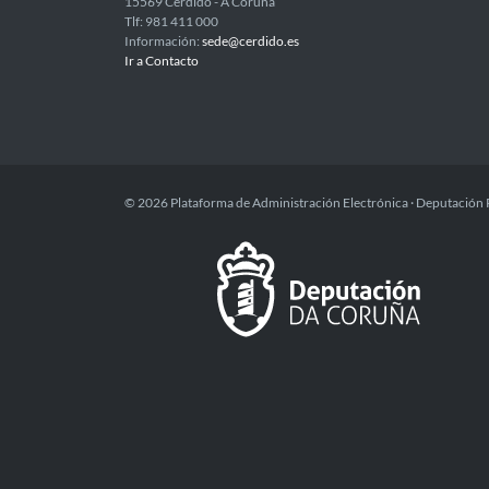
15569 Cerdido - A Coruña
Tlf: 981 411 000
Información:
sede@cerdido.es
Ir a Contacto
© 2026 Plataforma de Administración Electrónica · Deputación 