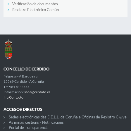
Verificación de documentos
Rexistro Electrónico Común
CONCELLO DE CERDIDO
Felgosas - A Barqueira
15569 Cerdido - A Coruña
Tlf: 981 411 000
Información:
sede@cerdido.es
Ir a Contacto
ACCESOS DIRECTOS
Sedes electrónicas das E.E.L.L. da Coruña e Oficinas de Rexistro Cl@ve
As miñas xestións - Notificacións
Portal de Transparencia