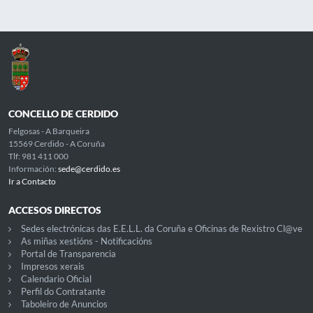
CONCELLO DE CERDIDO
Felgosas - A Barqueira
15569 Cerdido - A Coruña
Tlf: 981 411 000
Información:
sede@cerdido.es
Ir a Contacto
ACCESOS DIRECTOS
Sedes electrónicas das E.E.L.L. da Coruña e Oficinas de Rexistro Cl@ve
As miñas xestións - Notificacións
Portal de Transparencia
Impresos xerais
Calendario Oficial
Perfil do Contratante
Taboleiro de Anuncios