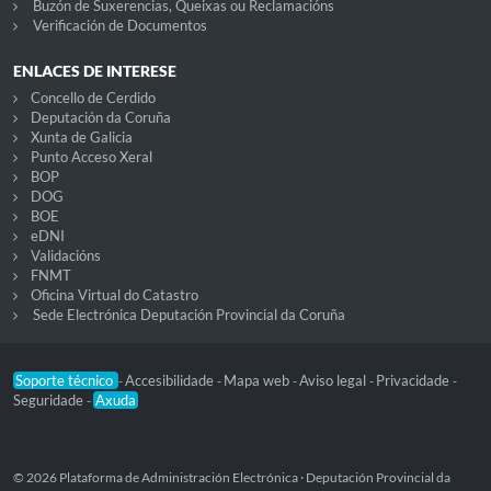
Buzón de Suxerencias, Queixas ou Reclamacións
Verificación de Documentos
ENLACES DE INTERESE
Concello de Cerdido
Deputación da Coruña
Xunta de Galicia
Punto Acceso Xeral
BOP
DOG
BOE
eDNI
Validacións
FNMT
Oficina Virtual do Catastro
Sede Electrónica Deputación Provincial da Coruña
Soporte técnico
Accesibilidade
Mapa web
Aviso legal
Privacidade
-
-
-
-
-
Seguridade
Axuda
-
© 2026 Plataforma de Administración Electrónica · Deputación Provincial da