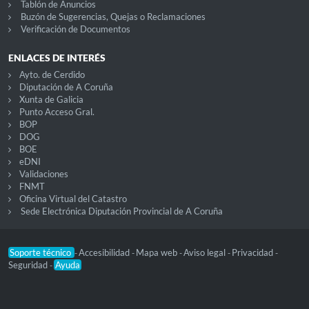
Tablón de Anuncios
Buzón de Sugerencias, Quejas o Reclamaciones
Verificación de Documentos
ENLACES DE INTERÉS
Ayto. de Cerdido
Diputación de A Coruña
Xunta de Galicia
Punto Acceso Gral.
BOP
DOG
BOE
eDNI
Validaciones
FNMT
Oficina Virtual del Catastro
Sede Electrónica Diputación Provincial de A Coruña
Soporte técnico
Accesibilidad
Mapa web
Aviso legal
Privacidad
-
-
-
-
-
Seguridad
Ayuda
-