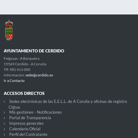
AYUNTAMIENTO DE CERDIDO
Felgosas - A Barqueira
15569 Cerdido - A Coruña
Tlf: 981 411 000
Información:
sede@cerdido.es
Ir a Contacto
ACCESOS DIRECTOS
Sedes electrónicas de las E.E.L.L. de A Coruña y oficinas de registro
Cl@ve
Mis gestiones - Notificaciones
Portal de Transparencia
Impresos generales
Calendario Oficial
Perfil del Contratante