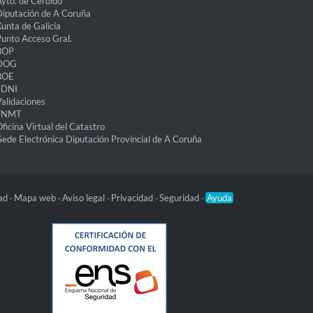
yto. de Cerdido
iputación de A Coruña
unta de Galicia
unto Acceso Gral.
BOP
DOG
BOE
eDNI
alidaciones
FNMT
ficina Virtual del Catastro
Sede Electrónica Diputación Provincial de A Coruña
dad
Mapa web
Aviso legal
Privacidad
Seguridad
Ayuda
-
-
-
-
-