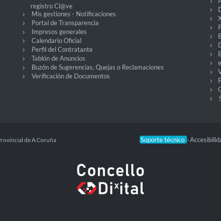
A
registro Cl@ve
D
Mis gestiones - Notificaciones
X
Portal de Transparencia
P
Impresos generales
Calendario Oficial
Perfil del Contratante
Tablón de Anuncios
Buzón de Sugerencias, Quejas o Reclamaciones
V
Verificación de Documentos
O
Soporte técnico
Accesibili
Provincial de A Coruña
-