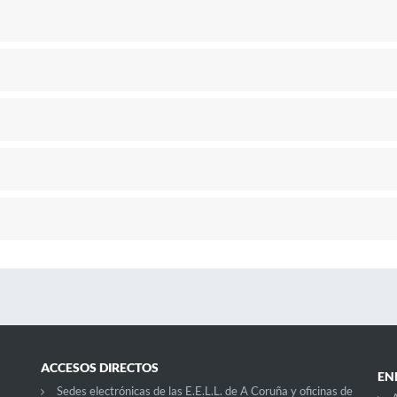
ACCESOS DIRECTOS
EN
Sedes electrónicas de las E.E.L.L. de A Coruña y oficinas de