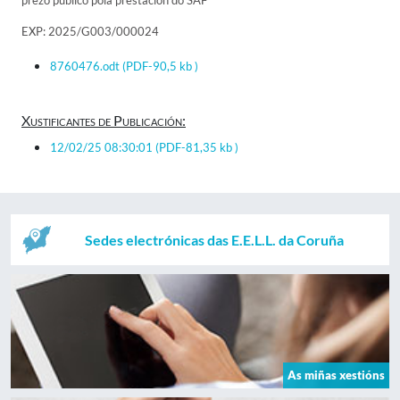
prezo público pola prestación do SAF
EXP: 2025/G003/000024
8760476.odt
(PDF-90,5 kb )
Xustificantes de Publicación:
12/02/25 08:30:01
(PDF-81,35 kb )
Sedes electrónicas das E.E.L.L. da Coruña
As miñas xestións