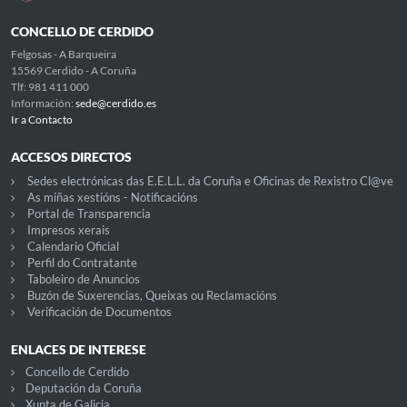
CONCELLO DE CERDIDO
Felgosas - A Barqueira
15569 Cerdido - A Coruña
Tlf: 981 411 000
Información:
sede@cerdido.es
Ir a Contacto
ACCESOS DIRECTOS
Sedes electrónicas das E.E.L.L. da Coruña e Oficinas de Rexistro Cl@ve
As miñas xestións - Notificacións
Portal de Transparencia
Impresos xerais
Calendario Oficial
Perfil do Contratante
Taboleiro de Anuncios
Buzón de Suxerencias, Queixas ou Reclamacións
Verificación de Documentos
ENLACES DE INTERESE
Concello de Cerdido
Deputación da Coruña
Xunta de Galicia