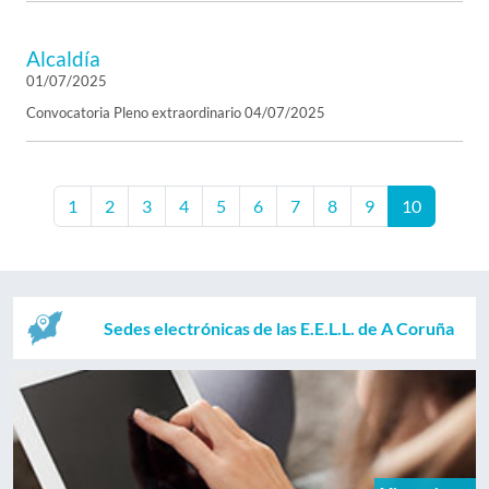
Alcaldía
01/07/2025
Convocatoria Pleno extraordinario 04/07/2025
1
2
3
4
5
6
7
8
9
10
Sedes electrónicas de las E.E.L.L. de A Coruña